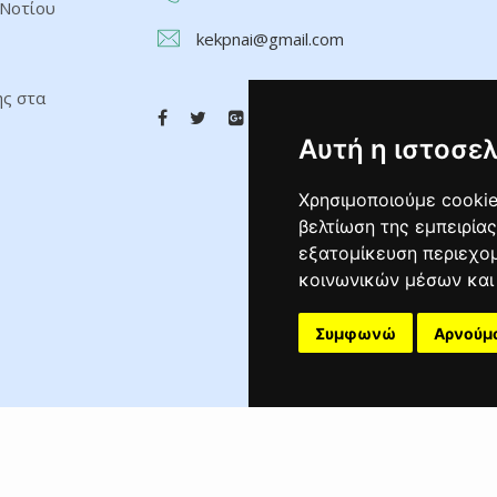
 Νοτίου
kekpnai@gmail.com
ης στα
Αυτή η ιστοσελ
Χρησιμοποιούμε cookie
βελτίωση της εμπειρίας
εξατομίκευση περιεχομ
κοινωνικών μέσων και 
Συμφωνώ
Αρνούμ
Δημιουργία Ιστοσελίδας
Αναρτήσεις