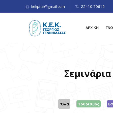
kekpnai@gmail.com
22410 70615
ΑΡΧΙΚΗ
ΓΝΩ
Σεμινάρια
'Ολα
Τουρισμός
Εσ