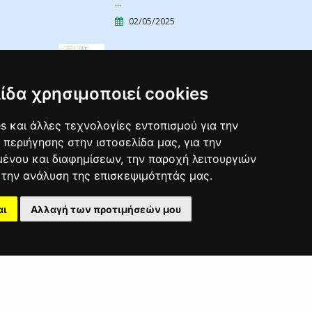
...
02/05/2025
ΣΕΜΙΝΑΡΙΑ
ΕΠΙΜΟΡΦΩΣΗΣ
ΕΡΓΟΔΟΤΩΝ ΣΕ ...
ίδα χρησιμοποιεί cookies
04/04/2025
s και άλλες τεχνολογίες εντοπισμού για την
ΣΕΜΙΝΑΡΙΑ Υγιεινής Και
 περιήγησης στην ιστοσελίδα μας, για την
ένου και διαφημίσεων, την παροχή λειτουργιών
Ασφάλειας ...
την ανάλυση της επισκεψιμότητάς μας.
02/04/2025
αι
Αλλαγή των προτιμήσεών μου
Φορείς
Όροι Χρήσης
Το Έργο