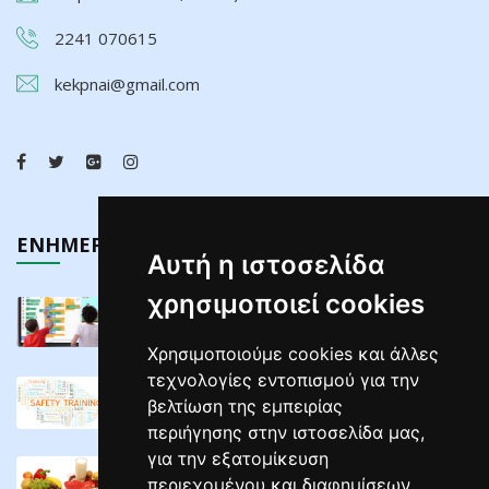
2241 070615
kekpnai@gmail.com
ΕΝΗΜΕΡΩΣΗ
Αυτή η ιστοσελίδα
χρησιμοποιεί cookies
Τελευταίος Κύκλος Σεμιναρίων Διαδραστικών ...
02/05/2025
Χρησιμοποιούμε cookies και άλλες
τεχνολογίες εντοπισμού για την
ΣΕΜΙΝΑΡΙΑ ΕΠΙΜΟΡΦΩΣΗΣ ΕΡΓΟΔΟΤΩΝ ΣΕ ...
βελτίωση της εμπειρίας
04/04/2025
περιήγησης στην ιστοσελίδα μας,
για την εξατομίκευση
ΣΕΜΙΝΑΡΙΑ Υγιεινής Και Ασφάλειας ...
περιεχομένου και διαφημίσεων,