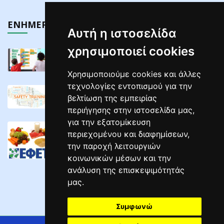
ΕΝΗΜΕΡΩΣΗ
Αυτή η ιστοσελίδα
χρησιμοποιεί cookies
Τελευταίος Κύκλος Σεμιναρίων Διαδραστικών ...
02/05/2025
Χρησιμοποιούμε cookies και άλλες
τεχνολογίες εντοπισμού για την
ΣΕΜΙΝΑΡΙΑ ΕΠΙΜΟΡΦΩΣΗΣ ΕΡΓΟΔΟΤΩΝ ΣΕ ...
βελτίωση της εμπειρίας
04/04/2025
περιήγησης στην ιστοσελίδα μας,
για την εξατομίκευση
ΣΕΜΙΝΑΡΙΑ Υγιεινής Και Ασφάλειας ...
περιεχομένου και διαφημίσεων,
02/04/2025
την παροχή λειτουργιών
κοινωνικών μέσων και την
ανάλυση της επισκεψιμότητάς
μας.
Συμφωνώ