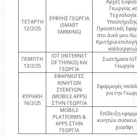
Αρχές Ευφυο
Γεωργίας κα
Τεχνολογίε
ΕΥΦΥΗΣ ΓΕΩΡΓΙΑ
ΤΕΤΑΡΤΗ
Υποστήριξης
(
SMART
12/2/25
Προοπτικές Εφα
FARMING)
στο Δικό μου Χω
Κριτήρια επιλογ
καλλιεργει
ΙΟΤ
(INTERNET
ΠΕΜΠΤΗ
Συστήματα ΙοΤ
OF THINGS)
ΚΑΙ
13/2/25
Γεωργία
ΓΕΩΡΓΙΑ
ΕΦΑΡΜΟΓΕΣ
ΚΙΝΗΤΩΝ
Εφαρμογές
mobil
ΣΥΣΚΕΥΩΝ
για την Γεωρ
ΚΥΡΙΑΚΗ
(
MOBILE
APPS
)
16/2/25
ΣΤΗΝ ΓΕΩΡΓΙΑ
MOBILE
Επίδειξη εφαρ
PLATFORMS &
κινητών συσκευ
APPS
ΣΤΗΝ
χωράφι
ΓΕΩΡΓΙΑ