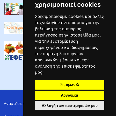
χρησιμοποιεί cookies
Τελευταίος Κύκλος Σεμιναρίων Διαδραστικών ...
02/05/2025
Χρησιμοποιούμε cookies και άλλες
τεχνολογίες εντοπισμού για την
ΣΕΜΙΝΑΡΙΑ ΕΠΙΜΟΡΦΩΣΗΣ ΕΡΓΟΔΟΤΩΝ ΣΕ ...
βελτίωση της εμπειρίας
04/04/2025
περιήγησης στην ιστοσελίδα μας,
για την εξατομίκευση
ΣΕΜΙΝΑΡΙΑ Υγιεινής Και Ασφάλειας ...
περιεχομένου και διαφημίσεων,
02/04/2025
την παροχή λειτουργιών
κοινωνικών μέσων και την
ανάλυση της επισκεψιμότητάς
μας.
Συμφωνώ
Αρνούμαι
Αναρτήσεις
Φορείς
Όροι Χρήσης
Το Έργο
Αλλαγή των προτιμήσεών μου