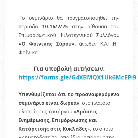
Το σεμινάριο θα πραγματοποιηθεί την
περίοδο
10-16/2/25
στην α
ίθουσα του
Επιμορφωτικού Φιλοτεχνικού Συλλόγου
«Ο Φοίνικας Σύρου»,
άνωθεν Κ.Α.Π.Η.
Φοίνικα.
Για υποβολή αιτήσεων:
https://forms.gle/G4XBMQX1Uk6McEPi9
Υπενθυμίζεται ότι το προαναφερόμενο
σεμινάριο είναι δωρεάν
, στο πλαίσιο
υλοποίησης του έργου «
Δράσεις
Ενημέρωσης, Επιμόρφωσης και
Κατάρτισης στις Κυκλάδες
», το οποίο
χρηματοδοτείται από ίδιους πόρους της