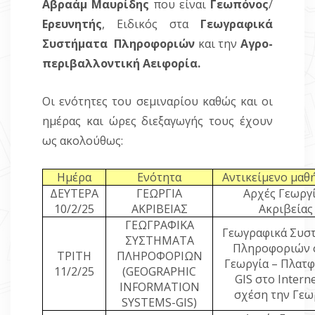
Αβραάμ Μαυρίδης
που είναι
Γεωπόνος
/
Ερευνητής
, Ειδικός στα
Γεωγραφικά
Συστήματα
Πληροφοριών
και την
Αγρο-
περιβαλλοντική Αειφορία.
Οι ενότητες του σεμιναρίου καθώς και οι
ημέρας και ώρες διεξαγωγής τους έχουν
ως ακολούθως:
Ημέρα
Ενότητα
Αντικείμενο μαθ
ΔΕΥΤΕΡΑ
ΓΕΩΡΓΙΑ
Αρχές Γεωργ
10/2/25
ΑΚΡΙΒΕΙΑΣ
Ακριβείας
ΓΕΩΓΡΑΦΙΚΑ
Γεωγραφικά Συσ
ΣΥΣΤΗΜΑΤΑ
Πληροφοριών 
ΤΡΙΤΗ
ΠΛΗΡΟΦΟΡΙΩΝ
Γεωργία – Πλατ
11/2/25
(
GEOGRAPHIC
GIS
στο
Intern
INFORMATION
σχέση την Γεω
SYSTEMS
-
GIS
)