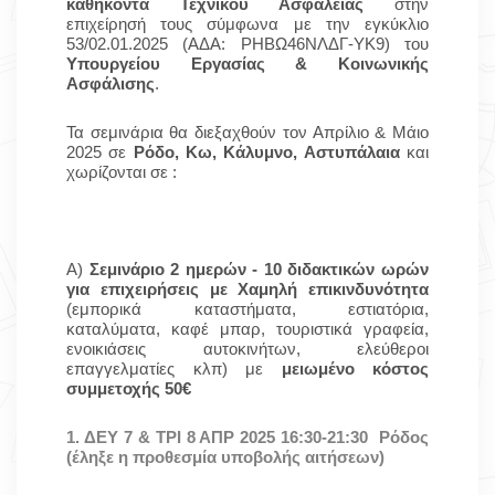
καθήκοντα Τεχνικού Ασφαλείας
στην
επιχείρησή τους σύμφωνα με την εγκύκλιο
53/02.01.2025 (ΑΔΑ: ΡΗΒΩ46ΝΛΔΓ-ΥΚ9)
του
Υπουργείου Εργασίας & Κοινωνικής
Ασφάλισης
.
Τα σεμινάρια θα διεξαχθούν τον Απρίλιο & Μάιο
2025 σε
Ρόδο, Κω, Κάλυμνο, Αστυπάλαια
και
χωρίζονται σε :
Α)
Σεμινάριο 2 ημερών - 10 διδακτικών ωρών
για επιχειρήσεις με Χαμηλή επικινδυνότητα
(εμπορικά καταστήματα, εστιατόρια,
καταλύματα, καφέ μπαρ, τουριστικά γραφεία,
ενοικιάσεις αυτοκινήτων, ελεύθεροι
επαγγελματίες κλπ)
με
μειωμένο κόστος
συμμετοχής 50€
1. ΔΕΥ 7 & ΤΡΙ 8 ΑΠΡ 2025 16:30-21:30
Ρόδος
(έληξε η προθεσμία υποβολής αιτήσεων)