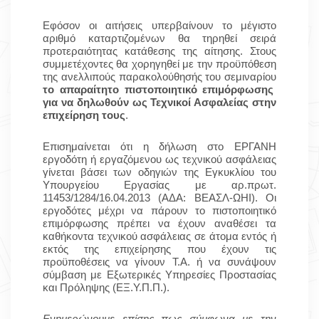
Εφόσον οι αιτήσεις υπερβαίνουν το μέγιστο
αριθμό καταρτιζομένων θα τηρηθεί σειρά
προτεραιότητας κατάθεσης της αίτησης.
Στους
συμμετέχοντες θα χορηγηθεί με την προϋπόθεση
της ανελλιπούς παρακολούθησής του σεμιναρίου
το απαραίτητο πιστοποιητικό επιμόρφωσης
για να δηλωθούν ως Τεχνικοί Ασφαλείας στην
επιχείρηση τους
.
Επισημαίνεται ότι η δήλωση στο ΕΡΓΑΝΗ
εργοδότη ή εργαζόμενου ως τεχνικού ασφάλειας
γίνεται βάσει των οδηγιών της Εγκυκλίου του
Υπουργείου Εργασίας με αρ.πρωτ.
11453/1284/16.04.2013 (ΑΔΑ: ΒΕΑΣΛ-ΩΗΙ). Οι
εργοδότες μέχρι να πάρουν το πιστοποιητικό
επιμόρφωσης πρέπει να έχουν αναθέσει τα
καθήκοντα τεχνικού ασφάλειας σε άτομα εντός ή
εκτός της επιχείρησης που έχουν τις
προϋποθέσεις να γίνουν Τ.Α. ή να συνάψουν
σύμβαση με Εξωτερικές Υπηρεσίες Προστασίας
και Πρόληψης (ΕΞ.Υ.Π.Π.).