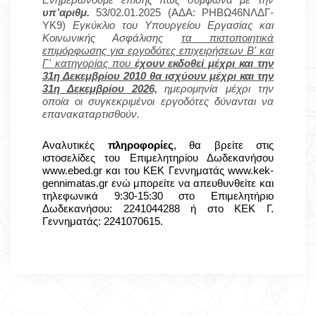
Ενημερώνουμε επίσης πως σύμφωνα με την
υπ’αριθμ.
53/02.01.2025 (ΑΔΑ:
ΡΗΒΩ46ΝΛΔΓ-
ΥΚ9)
Εγκύκλιο του Υπουργείου Εργασίας και
Κοινωνικής Ασφάλισης
τα πιστοποιητικά
επιμόρφωσης για εργοδότες επιχειρήσεων Β' και
Γ' κατηγορίας που
έχουν εκδοθεί μέχρι και την
31η Δεκεμβρίου 2010 θα ισχύουν μέχρι και την
31η Δεκεμβρίου 2026,
ημερομηνία μέχρι την
οποία οι συγκεκριμένοι εργοδότες δύνανται να
επανακαταρτισθούν.
Αναλυτικές
πληροφορίες
, θα βρείτε στις
ιστοσελίδες του Επιμελητηρίου Δωδεκανήσου
www.ebed.gr
και του ΚΕΚ Γεννηματάς
www.kek-
gennimatas.gr
ενώ μπορείτε να απευθυνθείτε και
τηλεφωνικά 9:30-15:30 στο Επιμελητήριο
Δωδεκανήσου: 2241044288 ή στο ΚΕΚ Γ.
Γεννηματάς: 2241070615.