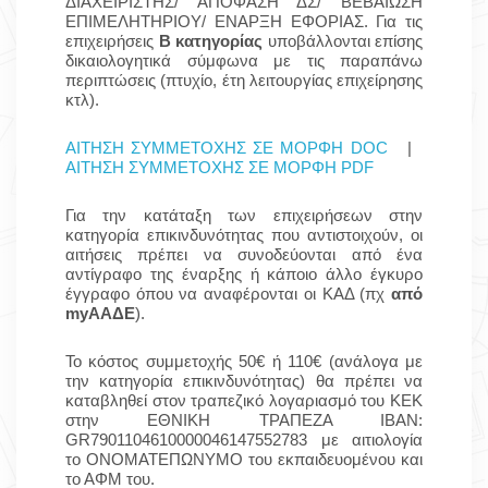
ΔΙΑΧΕΙΡΙΣΤΗΣ/ ΑΠΟΦΑΣΗ ΔΣ/ ΒΕΒΑΙΩΣΗ
ΕΠΙΜΕΛΗΤΗΡΙΟΥ/ ΕΝΑΡΞΗ ΕΦΟΡΙΑΣ. Για τις
επιχειρήσεις
Β κατηγορίας
υποβάλλονται επίσης
δικαιολογητικά σύμφωνα με τις παραπάνω
περιπτώσεις (πτυχίο, έτη λειτουργίας επιχείρησης
κτλ).
ΑΙΤΗΣΗ ΣΥΜΜΕΤΟΧΗΣ ΣΕ ΜΟΡΦΗ DOC
|
ΑΙΤΗΣΗ ΣΥΜΜΕΤΟΧΗΣ ΣΕ ΜΟΡΦΗ PDF
Για την κατάταξη των επιχειρήσεων στην
κατηγορία επικινδυνότητας που αντιστοιχούν, οι
αιτήσεις πρέπει να συνοδεύονται από ένα
αντίγραφο της έναρξης ή κάποιο άλλο έγκυρο
έγγραφο όπου να αναφέρονται οι ΚΑΔ (πχ
από
my
ΑΑΔΕ
).
Το κόστος συμμετοχής 50€ ή 110€ (ανάλογα με
την κατηγορία επικινδυνότητας) θα πρέπει να
καταβληθεί στον τραπεζικό λογαριασμό του ΚΕΚ
στην ΕΘΝΙΚΗ ΤΡΑΠΕΖΑ IBAN:
GR7901104610000046147552783 με αιτιολογία
το ΟΝΟΜΑΤΕΠΩΝΥΜΟ του εκπαιδευομένου και
το ΑΦΜ του.