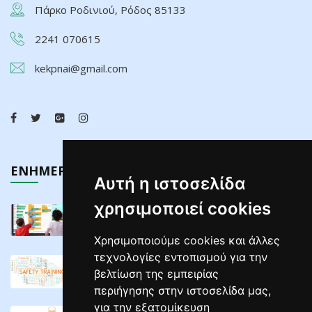
Πάρκο Ροδινιού, Ρόδος 85133
2241 070615
kekpnai@gmail.com
ΕΝΗΜΕΡΩΣΗ
Αυτή η ιστοσελίδα
χρησιμοποιεί cookies
Τελευταίος Κύκλος Σεμιναρίων Διαδραστικών ...
02/05/2025
Χρησιμοποιούμε cookies και άλλες
τεχνολογίες εντοπισμού για την
ΣΕΜΙΝΑΡΙΑ ΕΠΙΜΟΡΦΩΣΗΣ ΕΡΓΟΔΟΤΩΝ ΣΕ ...
βελτίωση της εμπειρίας
04/04/2025
περιήγησης στην ιστοσελίδα μας,
για την εξατομίκευση