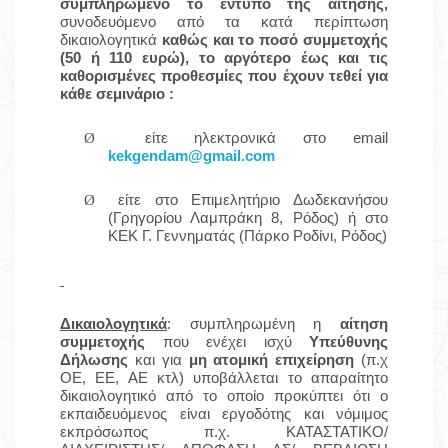
συμπληρωμένο το έντυπο της αίτησης,
συνοδευόμενο από τα κατά περίπτωση
δικαιολογητικά
καθώς και το ποσό συμμετοχής
(50 ή 110 ευρώ),
το αργότερο έως και τις
καθορισμένες προθεσμίες που έχουν τεθεί για
κάθε σεμινάριο :
Ø
είτε ηλεκτρονικά στο email
kekgendam@gmail.com
Ø
είτε στο Επιμελητήριο Δωδεκανήσου
(Γρηγορίου Λαμπράκη 8, Ρόδος) ή στο
ΚΕΚ Γ. Γεννηματάς (Πάρκο Ροδίνι, Ρόδος)
Δικαιολογητικά
: συμπληρωμένη η
αίτηση
συμμετοχής
που
ενέχει ισχύ
Υπεύθυνης
Δήλωσης
και για
μη ατομική επιχείρηση
(π.χ
ΟΕ, ΕΕ, ΑΕ κτλ) υποβάλλεται το απαραίτητο
δικαιολογητικό από το οποίο προκύπτει ότι ο
εκπαιδευόμενος είναι εργοδότης και νόμιμος
εκπρόσωπος π.χ. ΚΑΤΑΣΤΑΤΙΚΟ/