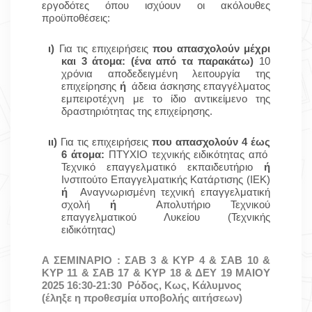
εργοδότες όπου ισχύουν οι ακόλουθες
προϋποθέσεις:
ι)
Για τις επιχειρήσεις
που απασχολούν μέχρι
και 3 άτομα: (ένα από τα παρακάτω)
10
χρόνια αποδεδειγμένη λειτουργία της
επιχείρησης
ή
άδεια άσκησης επαγγέλματος
εμπειροτέχνη με το ίδιο αντικείμενο της
δραστηριότητας της επιχείρησης.
ιι)
Για τις επιχειρήσεις
που απασχολούν 4 έως
6 άτομα:
ΠΤΥΧΙΟ τεχνικής ειδικότητας από
Τεχνικό επαγγελματικό εκπαιδευτήριο
ή
Ινστιτούτο Επαγγελματικής Κατάρτισης (ΙΕΚ)
ή
Αναγνωρισμένη τεχνική επαγγελματική
σχολή
ή
Απολυτήριο Τεχνικού
επαγγελματικού Λυκείου (Τεχνικής
ειδικότητας)
Α ΣΕΜΙΝΑΡΙΟ :
ΣΑΒ 3 & ΚΥΡ 4 & ΣΑΒ 10 &
ΚΥΡ 11 & ΣΑΒ 17 & ΚΥΡ 18 & ΔΕΥ 19 ΜΑΙΟΥ
2025 16:30-21:30
Ρόδος, Κως, Κάλυμνος
(έληξε η προθεσμία υποβολής αιτήσεων)