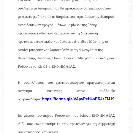
συλλεχθέντα δεδομένα που θα προκύψουν θα επεξεργαστούν
με πρωτογενή σκοπό τη διαμόρφωση προτάσεων σχεδιασμού
εκπαιδευτικών προγραμμάτων με μία εκ της βάσης
προσέγγιση καθώς και δευτερογενώς τη διατύπωση
προτάσεων πολιτικών και δράσεων Δια Βίου Μάθησης οι
οποίες μπορούν να υλοποιηθούν με τη συνεργασία της
Διεύθυνσης Παιδείας, Πολιτισμού και Αθλητισμού του Δήμου
Ρόδου με το ΚΕΚ Γ ΓΕΝΝΗΜΑΤΑΣ.
Η συμπλήρωση του ερωτηματολογίου πραγματοποιείται
ανώνυμα πατώντας στον ακόλουθο
υπερσύνδεσμο:
https://forms.gle/VApvPeH4nER4zZM19
Εκ μέρους του Δήμου Ρόδου και του ΚΕΚ ΓΕΝΝΗΜΑΤΑΣ
Α.Ε., σας ευχαριστούμε εκ των προτέρων για τη συμμετοχή
σας στην παρούσα έρευνα.