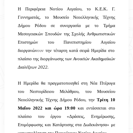
Η Περιφέρεια Νοτίου Αιγαίου, το Κ.Ε.Κ. Γ.
Γεννηματάς, το Μουσείο Νεοελληνικής Τέχνης
Δήμου Ρόδου σε συνεργασία με το Τμήμα
Μεσογειακών Σπουδών της Σχολής Ανθρωπιστικών
Επιστημών του Πανεπιστημίου Αιγαίου
διοργανών
ουν
την τέταρτη κατά σειρά Ημερίδα στο
πλαίσιο της διοργάνωσης των
Ανοικτών Ακαδημαϊκών
Διαλέξεων 2022.
Η Ημερίδα θα πραγματοποιηθεί στη Νέα Πτέρυγα
του Νεστορίδειου Μελάθρου, του Μουσείου
Νεοελληνικής Τέχνης Δήμου Ρόδου, την
Τρίτη 10
Μαΐου 2022 και ώρα 19:00
και εντάσσεται στο
πλαίσιο του έργου «Δράσεις, Ενημέρωσης,
Επιμόρφωσης και Κατάρτισης στα Δωδεκάνησα» με
χρηματοδότηση της Περιφέρειας Νοτίου Αιγαίου
.