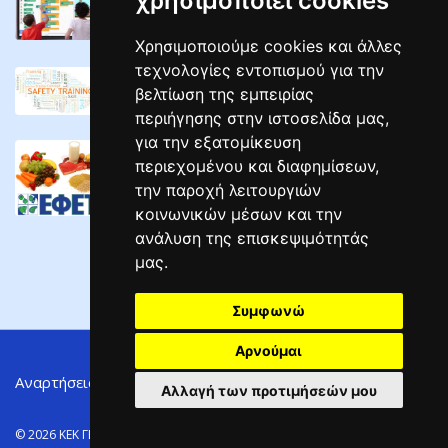
χρησιμοποιεί cookies
Τελευταίος Κύκλος Σεμιναρίων Διαδραστικών ...
02/05/2025
Χρησιμοποιούμε cookies και άλλες
τεχνολογίες εντοπισμού για την
ΣΕΜΙΝΑΡΙΑ ΕΠΙΜΟΡΦΩΣΗΣ ΕΡΓΟΔΟΤΩΝ ΣΕ ...
βελτίωση της εμπειρίας
04/04/2025
περιήγησης στην ιστοσελίδα μας,
για την εξατομίκευση
ΣΕΜΙΝΑΡΙΑ Υγιεινής Και Ασφάλειας ...
περιεχομένου και διαφημίσεων,
02/04/2025
την παροχή λειτουργιών
κοινωνικών μέσων και την
ανάλυση της επισκεψιμότητάς
μας.
Συμφωνώ
Αρνούμαι
Αναρτήσεις
Φορείς
Όροι Χρήσης
Το Έργο
Αλλαγή των προτιμήσεών μου
© 2026 ΚΕΚ ΓΕΝΝΗΜΑΤΑΣ. All Rights Reserved.
Δημιουργία Ιστοσελίδας