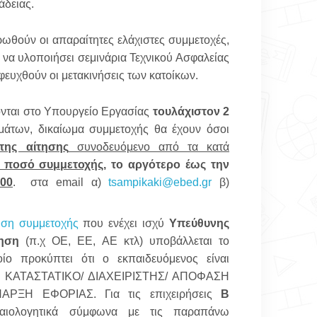
άδειας.
ωθούν οι απαραίτητες ελάχιστες συμμετοχές,
να υλοποιήσει σεμινάρια Τεχνικού Ασφαλείας
φευχθούν οι μετακινήσεις των κατοίκων.
ονται στο Υπουργείο Εργασίας
τουλάχιστον 2
άτων, δικαίωμα συμμετοχής θα έχουν όσοι
της αίτησης
συνοδευόμενο από τα κατά
ο ποσό συμμετοχής,
το αργότερο έως την
00
.
στα
email
α)
tsampikaki
@
ebed
.
gr
β)
ηση συμμετοχής
που
ενέχει ισχύ
Υπεύθυνης
ρηση
(π.χ ΟΕ, ΕΕ, ΑΕ κτλ) υποβάλλεται το
ίο προκύπτει ότι ο εκπαιδευόμενος είναι
.χ. ΚΑΤΑΣΤΑΤΙΚΟ/ ΔΙΑΧΕΙΡΙΣΤΗΣ/ ΑΠΟΦΑΣΗ
ΡΞΗ ΕΦΟΡΙΑΣ. Για τις επιχειρήσεις
Β
αιολογητικά σύμφωνα με τις παραπάνω