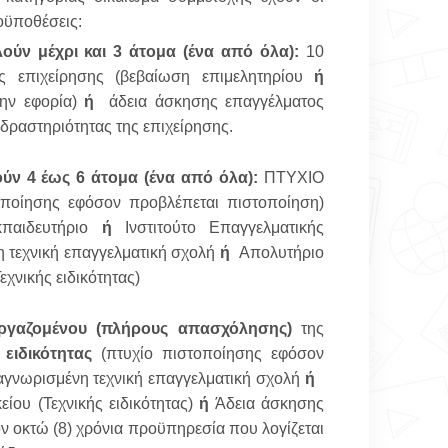
οϋποθέσεις:
ύν μέχρι και 3 άτομα (ένα από όλα):
10
ης επιχείρησης (βεβαίωση επιμελητηρίου
ή
την εφορία)
ή
άδεια άσκησης επαγγέλματος
ς δραστηριότητας της επιχείρησης.
ύν 4 έως 6 άτομα (ένα από όλα):
ΠΤΥΧΙΟ
τοποίησης εφόσον προβλέπεται πιστοποίηση)
εκπαιδευτήριο
ή
Ινστιτούτο Επαγγελματικής
 τεχνική επαγγελματική σχολή
ή
Απολυτήριο
εχνικής ειδικότητας)
γαζομένου (πλήρους απασχόλησης)
της
 ειδικότητας
(πτυχίο πιστοποίησης εφόσον
γνωρισμένη τεχνική επαγγελματική σχολή
ή
ίου (Τεχνικής ειδικότητας)
ή
Άδεια άσκησης
ν οκτώ (8) χρόνια προϋπηρεσία που λογίζεται