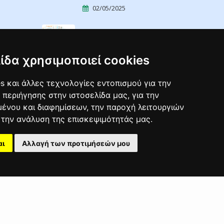
02/05/2025
ΣΕΜΙΝΑΡΙΑ
ΕΠΙΜΟΡΦΩΣΗΣ
ΕΡΓΟΔΟΤΩΝ ΣΕ ...
ίδα χρησιμοποιεί cookies
04/04/2025
s και άλλες τεχνολογίες εντοπισμού για την
ΣΕΜΙΝΑΡΙΑ Υγιεινής Και
 περιήγησης στην ιστοσελίδα μας, για την
ένου και διαφημίσεων, την παροχή λειτουργιών
Ασφάλειας ...
την ανάλυση της επισκεψιμότητάς μας.
02/04/2025
αι
Αλλαγή των προτιμήσεών μου
Φορείς
Όροι Χρήσης
Το Έργο