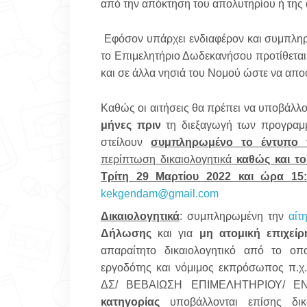
από την απόκτηση του απολυτηρίου ή της 
Εφόσον υπάρχει ενδιαφέρον και συμπληρ
το Επιμελητήριο Δωδεκανήσου προτίθεται 
και σε άλλα νησιά του Νομού ώστε να απο
Καθώς οι αιτήσεις θα πρέπει να υποβάλλ
μήνες πριν
τη διεξαγωγή των προγραμμ
στείλουν
συμπληρωμένο το έντυπο 
περίπτωση δικαιολογητικά
καθώς και τ
Τρίτη 29 Μαρτίου 2022 και ώρα 15:
kekgendam
@
gmail
.
com
Δικαιολογητικά
: συμπληρωμένη την
αίτ
Δήλωσης
και για
μη ατομική επιχεί
απαραίτητο δικαιολογητικό από το οπο
εργοδότης και νόμιμος εκπρόσωπος π
ΔΣ/ ΒΕΒΑΙΩΣΗ ΕΠΙΜΕΛΗΤΗΡΙΟΥ/ ΕΝΑ
κατηγορίας
υποβάλλονται επίσης δικ