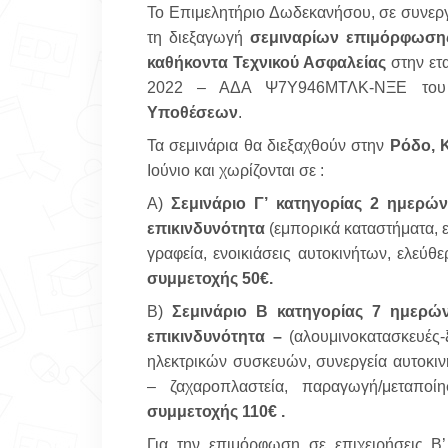
Το Επιμελητήριο Δωδεκανήσου, σε συνεργ
τη διεξαγωγή
σεμιναρίων επιμόρφωση
καθήκοντα Τεχνικού Ασφαλείας
στην ετ
2022 – ΑΔΑ Ψ7Υ946ΜΤΛΚ-ΝΞΕ
το
Υποθέσεων
.
Τα σεμινάρια θα διεξαχθούν στην
Ρόδο, 
Ιούνιο και χωρίζονται σε :
Α)
Σεμινάριο Γ’ κατηγορίας 2 ημερώ
επικινδυνότητα
(εμπορικά καταστήματα, ε
γραφεία, ενοικιάσεις αυτοκινήτων, ελεύθ
συμμετοχής 50€.
Β)
Σεμινάριο Β κατηγορίας 7 ημερώ
επικινδυνότητα –
(αλουμινοκατασκευές-ξ
ηλεκτρικών συσκευών, συνεργεία αυτοκιν
– ζαχαροπλαστεία, παραγωγή/μεταπο
συμμετοχής 110€ .
Για την επιμόρφωση σε επιχειρήσεις Β’