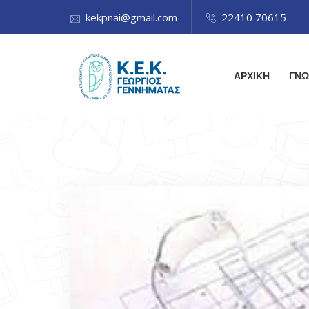
kekpnai@gmail.com
22410 70615
ΑΡΧΙΚΗ
ΓΝΩ