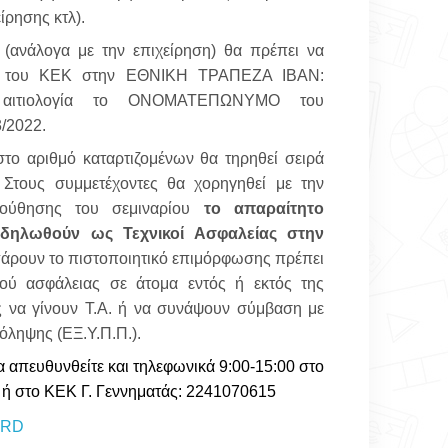
ίρησης κτλ).
(ανάλογα με την επιχείρηση) θα πρέπει να
σμό του ΚΕΚ στην ΕΘΝΙΚΗ ΤΡΑΠΕΖΑ IBAN:
ε αιτιολογία το ΟΝΟΜΑΤΕΠΩΝΥΜΟ του
3/2022.
στο αριθμό καταρτιζομένων θα τηρηθεί σειρά
.
Στους συμμετέχοντες θα χορηγηθεί με την
ούθησης του σεμιναρίου
το απαραίτητο
 δηλωθούν ως Τεχνικοί Ασφαλείας στην
 πάρουν το πιστοποιητικό επιμόρφωσης πρέπει
κού ασφάλειας σε άτομα εντός ή εκτός της
ς να γίνουν Τ.Α. ή να συνάψουν σύμβαση με
όληψης (ΕΞ.Υ.Π.Π.).
α απευθυνθείτε και τηλεφωνικά 9:00-15:00 στο
ή στο ΚΕΚ Γ. Γεννηματάς: 2241070615
ORD