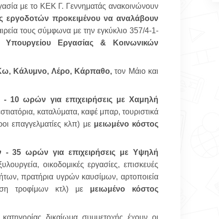
ασία με το ΚΕΚ Γ. Γεννηματάς ανακοινώνουν
ς εργοδοτών προκειμένου να αναλάβουν
αιρεία τους σύμφωνα με την εγκύκλιο 357/4-1-
υ
Υπουργείου Εργασίας & Κοινωνικών
Κω, Κάλυμνο, Λέρο, Κάρπαθο,
τον Μάιο και
ν - 10 ωρών για επιχειρήσεις με Χαμηλή
στιατόρια, καταλύματα, καφέ μπαρ, τουριστικά
εροι επαγγελματίες κλπ)
με
μειωμένο κόστος
ν - 35 ωρών για επιχειρήσεις με Υψηλή
υλουργεία, οικοδομικές εργασίες, επισκευές
ήτων, πρατήρια υγρών καυσίμων, αρτοποιεία
ίηση τροφίμων κτλ)
με
μειωμένο κόστος
 κατηγορίας δικαίωμα συμμετοχής έχουν οι