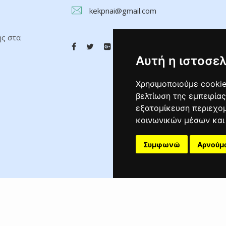
kekpnai@gmail.com
ης στα
Αυτή η ιστοσελ
Χρησιμοποιούμε cookie
βελτίωση της εμπειρίας
εξατομίκευση περιεχομ
κοινωνικών μέσων και 
Συμφωνώ
Αρνούμ
Δημιουργία Ιστοσελίδας
Αναρτήσεις